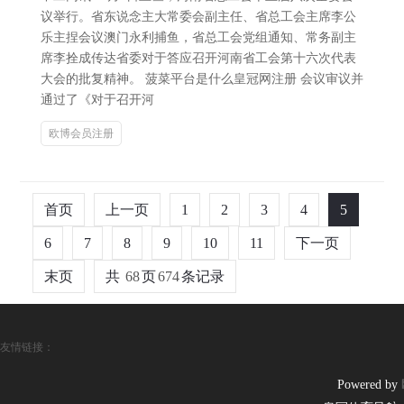
议举行。省东说念主大常委会副主任、省总工会主席李公
乐主捏会议澳门永利捕鱼，省总工会党组通知、常务副主
席李拴成传达省委对于答应召开河南省工会第十六次代表
大会的批复精神。 菠菜平台是什么皇冠网注册 会议审议并
通过了《对于召开河
欧博会员注册
首页
上一页
1
2
3
4
5
6
7
8
9
10
11
下一页
末页
共
68
页
674
条记录
友情链接：
Powered by