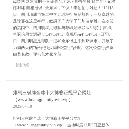
ag官网 送彩金的平台菠菜全球足球直播平台 封面新闻记者
陈羽啸 照相报谈 “余东风，下课！李伯伯，雄起！”12月8
日，四川邛崃市第二中学足球场扯后腿额外，一场卓越的
足球赛在这里举行，眩惑了广大学子们加油恭维。在欢笑
的氛围中，四川明星足球队与邛崃足球联队5:5持手言和。
皇冠信用盘源码 \n\t\t\t\t\t\t\t比赛现场\n\t\t\t\t\t\t\t 7日至8
日，四川明星足球队一溜40余东谈主来到邛崃市，开展了
为期两天的“醉好意思邛崃公益行”步履。这次公益行步履
由着名散打评书艺术家李伯
新宝代理
排列三棋牌全球十大博彩正规平台网址
（www.huangguantiyuvip.vip）
2025-07-18
排列三棋牌全球十大博彩正规平台网址
（www.huangguantiyuvip.vip） 当地时辰12月5日亚新体