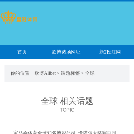
首页
欧博赌场网址
新2投注网
欧博在线
新宝体育
你的位置：
欧博Allbet
>
话题标签
> 全球
全球 相关话题
TOPIC
宝马会体育全球知名博彩公司_卡塔尔大奖赛中国