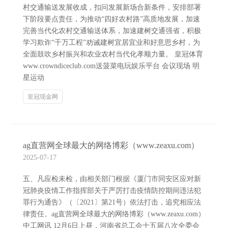
村交通输送发展收成，扣问发展新场合新条件，安排部署
下阶段要点责任，为推动“四好农村路”高质地发展，加速
完善当代化农村交通输送体系，加速建树交通强省，积极
学习欺诈“千万工程”劝诫建树宜居宜业和好意思乡村，为
全面鼓吹乡村振兴和农业农村当代化孝顺力量。 皇冠体育
www.crowndiceclub.com送菠菜电玩娱乐平台 会议现场 明
星运动
皇冠现金网
ag直营网全球最大的网络博彩（www.zeaxu.com）
2025-07-17
五、凡应检未检，由相关部门根据《厦门市同安区应对新
冠肺炎疫情工作指挥部关于严厉打击疫情防控期间违法犯
罪行为通告》（〔2021〕第21号）依法打击，追究相应法
律责任。ag直营网全球最大的网络博彩（www.zeaxu.com）
中工网讯 12月6日上昼，河南省总工会十五届八次全委会