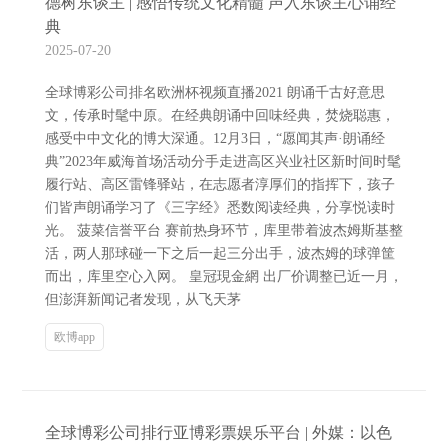
德树东谈主 | 感悟传统文化精髓 声入东谈主心诵经
典
2025-07-20
全球博彩公司排名欧洲杯视频直播2021 朗诵千古好意思
文，传承时髦中原。在经典朗诵中回味经典，焚烧聪惠，
感受中中文化的博大深通。12月3日，“愿闻其声·朗诵经
典”2023年威海首场活动分手走进高区兴业社区新时间时髦
履行站、高区雷锋驿站，在志愿者淳厚们的指挥下，孩子
们皆声朗诵学习了《三字经》悉数阅读经典，分享悦读时
光。 菠菜信誉平台 赛前热身环节，库里带着波杰姆斯基整
活，两人那球碰一下之后一起三分出手，波杰姆的球弹筐
而出，库里空心入网。 皇冠現金網 出厂价调整已近一月，
但澎湃新闻记者发现，从飞天茅
欧博app
全球博彩公司排行亚博彩票娱乐平台 | 外媒：以色